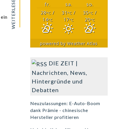
WEITERLESEN
fr.
sa.
so.
28
/
31
/
35
/
°C
°C
°C
 ein
14
17
20
°C
°C
°C
powered by
Weather Atlas
DIE ZEIT |
Nachrichten, News,
Hintergründe und
Debatten
Neuzulassungen: E-Auto-Boom
dank Prämie - chinesische
Hersteller profitieren