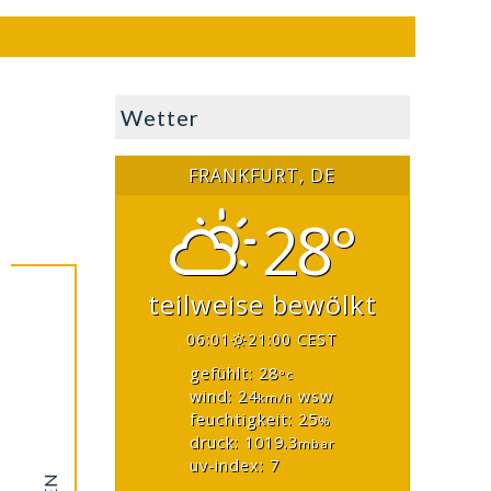
Wetter
FRANKFURT, DE
28°
teilweise bewölkt
06:01
21:00 CEST
gefühlt: 28
°c
wind: 24
wsw
km/h
feuchtigkeit: 25
%
druck: 1019.3
mbar
uv-index: 7