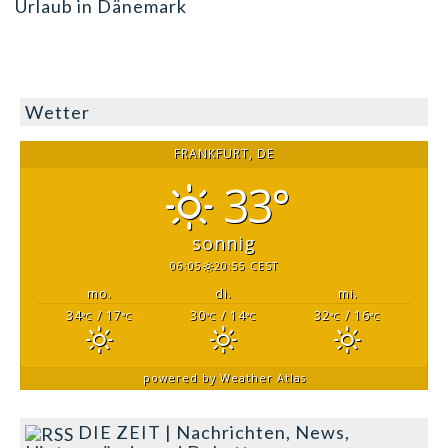
Urlaub in Dänemark
Wetter
FRANKFURT, DE
33°
sonnig
06:05
20:55 CEST
mo.
di.
mi.
34
/ 17
30
/ 14
32
/ 16
°C
°C
°C
°C
°C
°C
powered by
Weather Atlas
DIE ZEIT | Nachrichten, News,