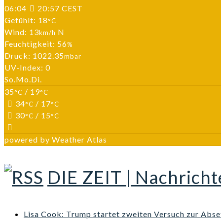
06:04
20:57 CEST
Gefühlt: 18
°C
Wind: 13
N
km/h
Feuchtigkeit: 56
%
Druck: 1022.35
mbar
UV-Index: 0
So.
Mo.
Di.
35
/ 19
°C
°C
34
/ 17
°C
°C
30
/ 15
°C
°C
powered by
Weather Atlas
DIE ZEIT | Nachrich
Lisa Cook: Trump startet zweiten Versuch zur Ab