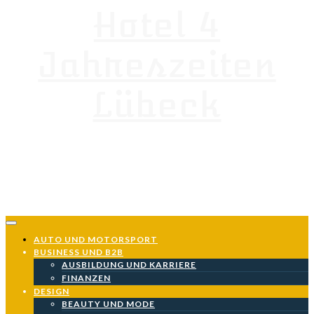
Hotel 4
Skip
to
content
Jahreszeiten
Lübeck
Neueste Nachrichten
AUTO UND MOTORSPORT
BUSINESS UND B2B
AUSBILDUNG UND KARRIERE
FINANZEN
DESIGN
BEAUTY UND MODE