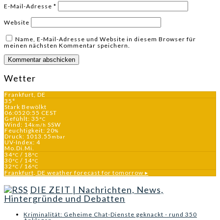
E-Mail-Adresse
*
Website
Name, E-Mail-Adresse und Website in diesem Browser für
meinen nächsten Kommentar speichern.
Wetter
Frankfurt, DE
35°
Stark Bewölkt
06:05
20:55 CEST
Gefühlt: 35
°C
Wind: 14
SSW
km/h
Feuchtigkeit: 20
%
Druck: 1013.55
mbar
UV-Index: 4
Mo.
Di.
Mi.
34
/ 18
°C
°C
30
/ 14
°C
°C
32
/ 16
°C
°C
Frankfurt, DE
weather forecast for tomorrow ▸
DIE ZEIT | Nachrichten, News,
Hintergründe und Debatten
Kriminalität: Geheime Chat-Dienste geknackt - rund 350